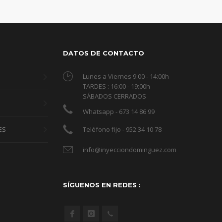
DATOS DE CONTACTO
Lunes a Viernes 9:00 - 14:00h
TARDES : 16:00 - 19:00h
SÁBADOS CERRADOS
Whatsapp - 673 14 86 99
ES
Teléfono fijo - 952 34 10 78
info@inyecciondominguez.com
SÍGUENOS EN REDES :